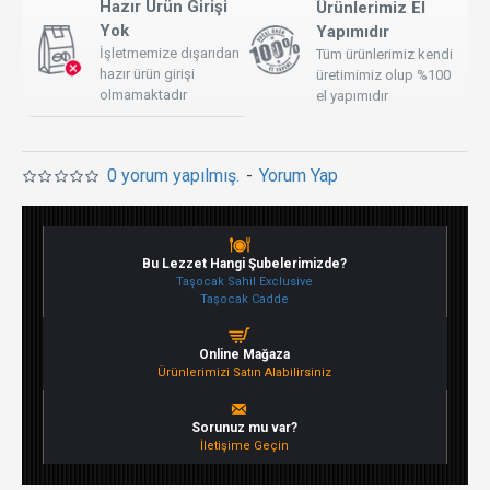
Hazır Ürün Girişi
Ürünlerimiz El
Yok
Yapımıdır
İşletmemize dışarıdan
Tüm ürünlerimiz kendi
hazır ürün girişi
üretimimiz olup %100
olmamaktadır
el yapımıdır
0 yorum yapılmış.
-
Yorum Yap
Bu Lezzet Hangi Şubelerimizde?
Taşocak Sahil Exclusive
Taşocak Cadde
Online Mağaza
Ürünlerimizi Satın Alabilirsiniz
Sorunuz mu var?
İletişime Geçin