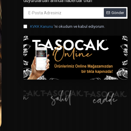
duyurulardan anında haberdar olun
Gönder
KVKK Kanunu
'ni okudum ve kabul ediyorum.