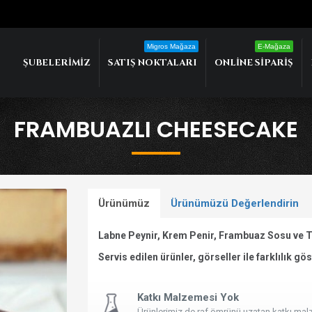
Migros Mağaza
E-Mağaza
ŞUBELERIMIZ
SATIŞ NOKTALARI
ONLINE SIPARIŞ
FRAMBUAZLI CHEESECAKE
Ürünümüz
Ürünümüzü Değerlendirin
Labne Peynir, Krem Penir, Frambuaz Sosu ve T
Servis edilen ürünler, görseller ile farklılık gös
Katkı Malzemesi Yok
Ürünlerimiz de raf ömrünü uzatan katkı ma