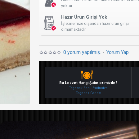
yoktur
Hazır Ürün Girişi Yok
İşletmemize dışarıdan hazır ürün girişi
olmamaktadır
0 yorum yapılmış.
-
Yorum Yap
Bu Lezzet Hangi Şubelerimizde?
Taşocak Sahil Exclusive
Taşocak Cadde