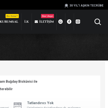
30 YIL'I AŞKIN TECRÜBE
Biz Kimiz?
Bize Ulaşın
KURUMSAL
İ.K
İLETIŞIM
am Buğday Bisküvisi ile
terebilir
Tatlandırıcı Yok
lzemesi
Ürünlerimiz de tatlandırıcı vb. malzeme