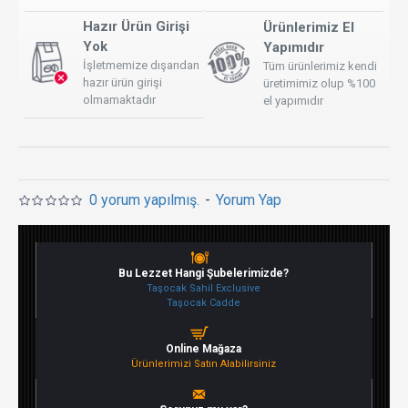
Hazır Ürün Girişi
Ürünlerimiz El
Yok
Yapımıdır
İşletmemize dışarıdan
Tüm ürünlerimiz kendi
hazır ürün girişi
üretimimiz olup %100
olmamaktadır
el yapımıdır
0 yorum yapılmış.
-
Yorum Yap
Bu Lezzet Hangi Şubelerimizde?
Taşocak Sahil Exclusive
Taşocak Cadde
Online Mağaza
Ürünlerimizi Satın Alabilirsiniz