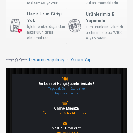
kullanılmamaktadır
malzemesi yoktur
Hazır Ürün Girişi
Ürünlerimiz El
Yok
Yapımıdır
İşletmemize dışarıdan
Tüm ürünlerimiz kendi
hazır ürün girişi
üretimimiz olup %100
olmamaktadır
el yapımıdır
0 yorum yapılmış.
-
Yorum Yap
Bu Lezzet Hangi Şubelerimizde?
Taşocak Sahil Exclusive
Taşocak Cadde
Online Mağaza
Ürünlerimizi Satın Alabilirsiniz
Sorunuz mu var?