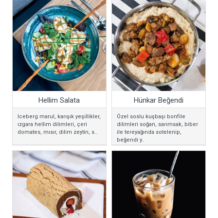
Hellim Salata
Hünkar Beğendi
Iceberg marul, karışık yeşillikler,
Özel soslu kuşbaşı bonfile
ızgara hellim dilimleri, çeri
dilimleri soğan, sarımsak, biber
domates, mısır, dilim zeytin, s..
ile tereyağında sotelenip,
beğendi y..