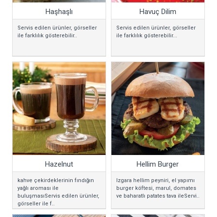
Haşhaşlı
Havuç Dilim
Servis edilen ürünler, görseller
Servis edilen ürünler, görseller
ile farklılık gösterebilir..
ile farklılık gösterebilir...
Hazelnut
Hellim Burger
kahve çekirdeklerinin fındığın
Izgara hellim peyniri, el yapımı
yağlı aroması ile
burger köftesi, marul, domates
buluşmasıServis edilen ürünler,
ve baharatlı patates tava ileServi..
görseller ile f..