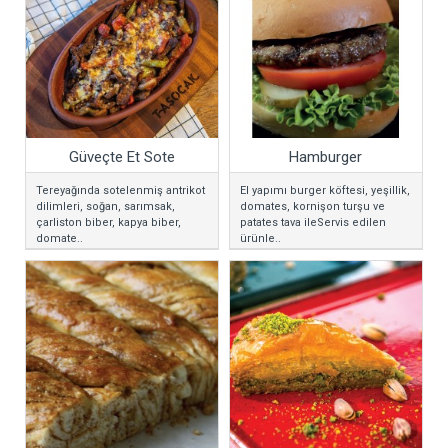
Güveçte Et Sote
Hamburger
Tereyağında sotelenmiş antrikot
El yapımı burger köftesi, yeşillik,
dilimleri, soğan, sarımsak,
domates, kornişon turşu ve
çarliston biber, kapya biber,
patates tava ileServis edilen
domate..
ürünle..