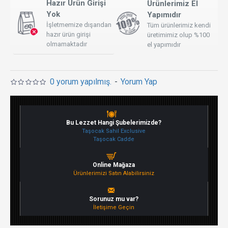
Hazır Ürün Girişi
Ürünlerimiz El
Yok
Yapımıdır
İşletmemize dışarıdan
Tüm ürünlerimiz kendi
hazır ürün girişi
üretimimiz olup %100
olmamaktadır
el yapımıdır
0 yorum yapılmış.
-
Yorum Yap
Bu Lezzet Hangi Şubelerimizde?
Taşocak Sahil Exclusive
Taşocak Cadde
Online Mağaza
Ürünlerimizi Satın Alabilirsiniz
Sorunuz mu var?
İletişime Geçin