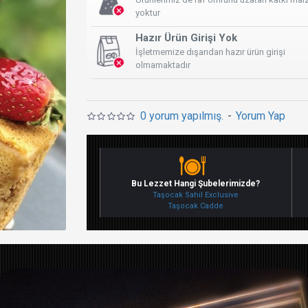
yoktur
Hazır Ürün Girişi Yok
İşletmemize dışarıdan hazır ürün girişi
olmamaktadır
0 yorum yapılmış.
-
Yorum Yap
Bu Lezzet Hangi Şubelerimizde?
Taşocak Sahil Exclusive
Taşocak Cadde