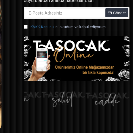
duyurulardan anında haberdar olun
Gönder
KVKK Kanunu
'ni okudum ve kabul ediyorum.