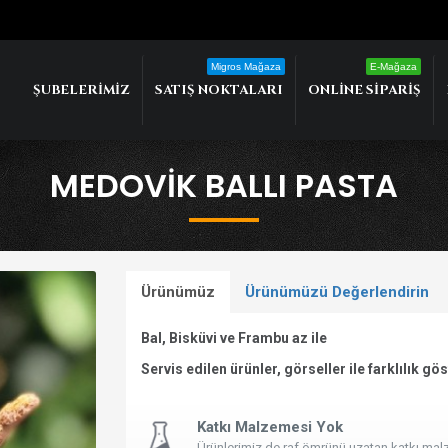
Migros Mağaza
E-Mağaza
ŞUBELERIMIZ
SATIŞ NOKTALARI
ONLINE SIPARIŞ
MEDOVIK BALLI PASTA
Ürünümüz
Ürünümüzü Değerlendirin
Bal, Bisküvi ve Frambu az ile
Servis edilen ürünler, görseller ile farklılık gös
Katkı Malzemesi Yok
Ürünlerimiz de raf ömrünü uzatan katkı ma