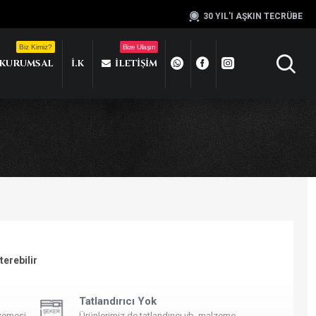
30 YIL'I AŞKIN TECRÜBE
Biz Kimiz?
Bize Ulaşın
KURUMSAL
İ.K
İLETIŞIM
terebilir
Tatlandırıcı Yok
lzemesi
Ürünlerimiz de tatlandırıcı vb. malzeme