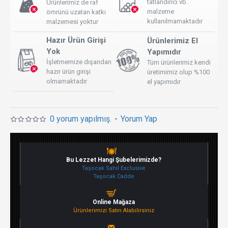
tatlandırıcı vb.
Ürünlerimiz de raf
malzeme
ömrünü uzatan katkı
kullanılmamaktadır
malzemesi yoktur
Hazır Ürün Girişi
Ürünlerimiz El
Yok
Yapımıdır
İşletmemize dışarıdan
Tüm ürünlerimiz kendi
hazır ürün girişi
üretimimiz olup %100
olmamaktadır
el yapımıdır
0 yorum yapılmış.
-
Yorum Yap
Bu Lezzet Hangi Şubelerimizde?
Taşocak Sahil Exclusive
Taşocak Cadde
Online Mağaza
Ürünlerimizi Satın Alabilirsiniz