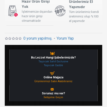
Hazır Ürün Girişi
Ürünlerimiz El
Yok
Yapımıdır
İşletmemize dışarıdan
Tüm ürünlerimiz kendi
hazır ürün girişi
üretimimiz olup %100
olmamaktadır
el yapımıdır
0 yorum yapılmış.
-
Yorum Yap
Bu Lezzet Hangi Şubelerimizde?
Taşocak Sahil Exclusive
Taşocak Cadde
Online Mağaza
Ürünlerimizi Satın Alabilirsiniz
Sorunuz mu var?
İletişime Geçin