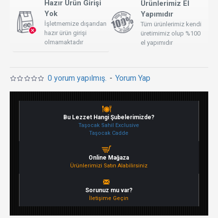
Hazır Ürün Girişi
Ürünlerimiz El
Yok
Yapımıdır
İşletmemize dışarıdan
Tüm ürünlerimiz kendi
hazır ürün girişi
üretimimiz olup %100
olmamaktadır
el yapımıdır
0 yorum yapılmış.
-
Yorum Yap
Bu Lezzet Hangi Şubelerimizde?
Taşocak Sahil Exclusive
Taşocak Cadde
Online Mağaza
Ürünlerimizi Satın Alabilirsiniz
Sorunuz mu var?
İletişime Geçin