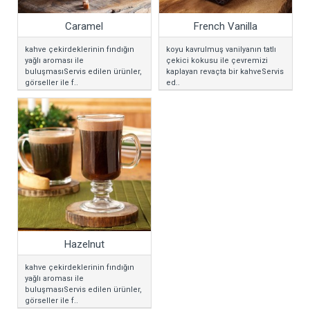
Caramel
French Vanilla
kahve çekirdeklerinin fındığın
koyu kavrulmuş vanilyanın tatlı
yağlı aroması ile
çekici kokusu ile çevremizi
buluşmasıServis edilen ürünler,
kaplayan revaçta bir kahveServis
görseller ile f..
ed..
Hazelnut
kahve çekirdeklerinin fındığın
yağlı aroması ile
buluşmasıServis edilen ürünler,
görseller ile f..