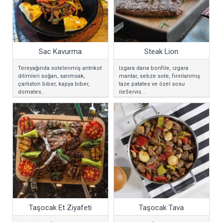
Sac Kavurma
Steak Lion
Tereyağında sotelenmiş antrikot
Izgara dana bonfile, ızgara
dilimleri soğan, sarımsak,
mantar, sebze sote, fırınlanmış
çarliston biber, kapya biber,
taze patates ve özel sosu
domates..
ileServis ..
Taşocak Et Ziyafeti
Taşocak Tava