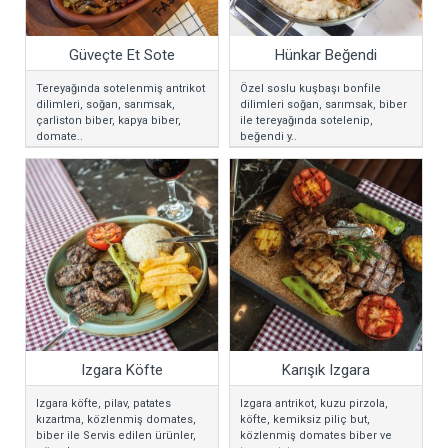
Güveçte Et Sote
Hünkar Beğendi
Tereyağında sotelenmiş antrikot
Özel soslu kuşbaşı bonfile
dilimleri, soğan, sarımsak,
dilimleri soğan, sarımsak, biber
çarliston biber, kapya biber,
ile tereyağında sotelenip,
domate..
beğendi y..
Izgara Köfte
Karışık Izgara
Izgara köfte, pilav, patates
Izgara antrikot, kuzu pirzola,
kızartma, közlenmiş domates,
köfte, kemiksiz piliç but,
biber ile Servis edilen ürünler,
közlenmiş domates biber ve