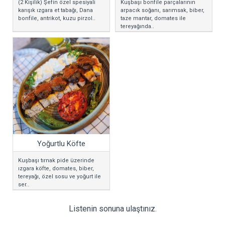
(2 Kişilik) Şefin özel spesiyali
Kuşbaşı bonfile parçalarının
karışık ızgara et tabağı, Dana
arpacık soğanı, sarımsak, biber,
bonfile, antrikot, kuzu pirzol..
taze mantar, domates ile
tereyağında..
Yoğurtlu Köfte
Kuşbaşı tırnak pide üzerinde
ızgara köfte, domates, biber,
tereyağı, özel sosu ve yoğurt ile
ser..
Listenin sonuna ulaştınız.