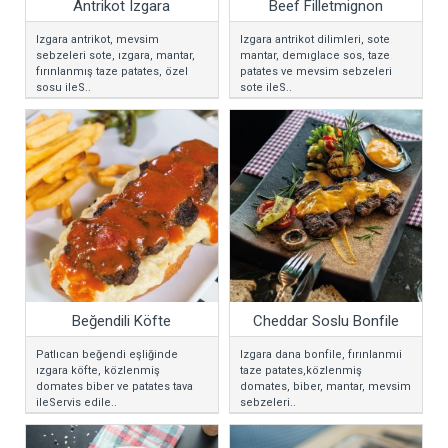
Antrikot Izgara
Beef Filletmignon
Izgara antrikot, mevsim
Izgara antrikot dilimleri, sote
sebzeleri sote, ızgara, mantar,
mantar, demıglace sos, taze
fırınlanmış taze patates, özel
patates ve mevsim sebzeleri
sosu ileS..
sote ileS..
Beğendili Köfte
Cheddar Soslu Bonfile
Patlıcan beğendi eşliğinde
Izgara dana bonfile, fırınlanmıi
ızgara köfte, közlenmiş
taze patates,közlenmiş
domates biber ve patates tava
domates, biber, mantar, mevsim
ileServis edile..
sebzeleri..