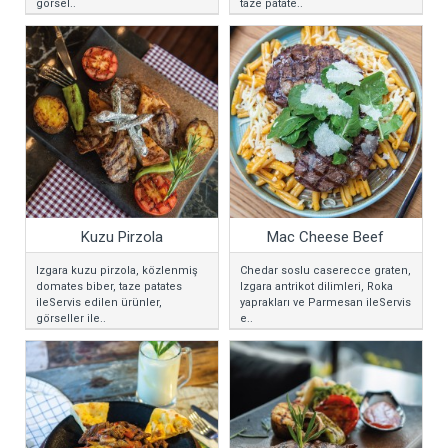
görsel..
taze patate..
Kuzu Pirzola
Mac Cheese Beef
Izgara kuzu pirzola, közlenmiş
Chedar soslu caserecce graten,
domates biber, taze patates
Izgara antrikot dilimleri, Roka
ileServis edilen ürünler,
yaprakları ve Parmesan ileServis
görseller ile..
e..