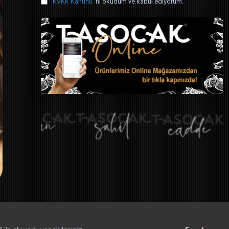
KVKK Kanunu
'ni okudum ve kabul ediyorum.