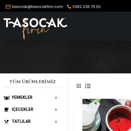
tasocak@tasocakfirin.com
0362 236 70 00
TÜM ÜRÜNLERIMIZ
YEMEKLER
İÇECEKLER
TATLILAR