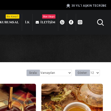
30 YIL'I AŞKIN TECRÜBE
Biz Kimiz?
Bize Ulaşın
KURUMSAL
İ.K
İLETIŞIM
Sırala:
Göster: