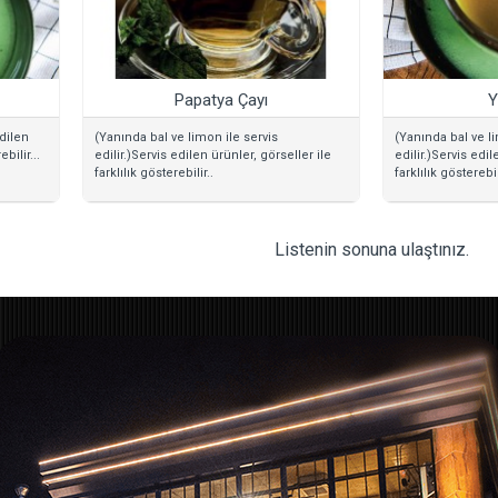
Papatya Çayı
Y
dilen
(Yanında bal ve limon ile servis
(Yanında bal ve li
bilir...
edilir.)Servis edilen ürünler, görseller ile
edilir.)Servis edil
farklılık gösterebilir..
farklılık gösterebil
Listenin sonuna ulaştınız.