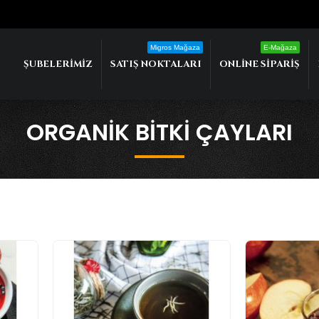
Migros Mağaza
E-Mağaza
ŞUBELERIMIZ
SATIŞ NOKTALARI
ONLINE SIPARIŞ
ORGANIK BITKI ÇAYLARI