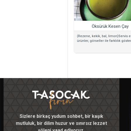
Öksürük Kesen Çay
(Rezene, kekik, bal, limon)Servis e
ürünler, görseller ile farklılık göstere
Sizlere birkaç yudum sohbet, bir kaşık
mutluluk, bir dilim huzur ve sınırsız lezzet
şöleni vaad ediyoruz.