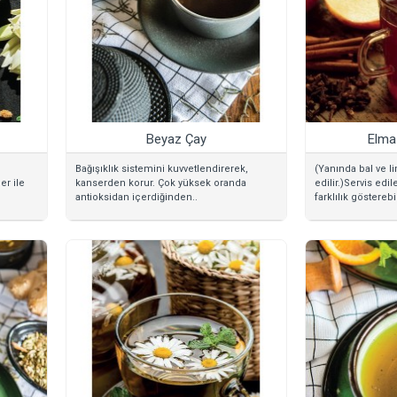
Beyaz Çay
Elma
Bağışıklık sistemini kuvvetlendirerek,
(Yanında bal ve li
er ile
kanserden korur. Çok yüksek oranda
edilir.)Servis edil
antioksidan içerdiğinden..
farklılık gösterebil